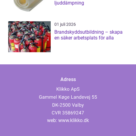
ljuddämpning
01 juli 2026
Brandskyddsutbildning – skapa
en säker arbetsplats för alla
Adress
web:
www.klikko.dk