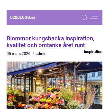
B2BBLOGG.
se
Blommor kungsbacka inspiration,
kvalitet och omtanke året runt
inspiration
05 mars 2026
admin