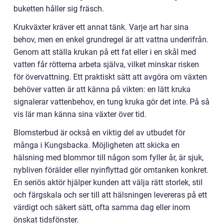
buketten håller sig fräsch.
Krukväxter kräver ett annat tänk. Varje art har sina
behov, men en enkel grundregel är att vattna underifrån.
Genom att ställa krukan på ett fat eller i en skål med
vatten får rötterna arbeta själva, vilket minskar risken
för övervattning. Ett praktiskt sätt att avgöra om växten
behöver vatten är att känna på vikten: en lätt kruka
signalerar vattenbehov, en tung kruka gör det inte. På så
vis lär man känna sina växter över tid.
Blomsterbud är också en viktig del av utbudet för
många i Kungsbacka. Möjligheten att skicka en
hälsning med blommor till någon som fyller år, är sjuk,
nybliven förälder eller nyinflyttad gör omtanken konkret.
En seriös aktör hjälper kunden att välja rätt storlek, stil
och färgskala och ser till att hälsningen levereras på ett
värdigt och säkert sätt, ofta samma dag eller inom
önskat tidsfönster.