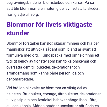
begravningsbinderier, blomsterbud och kurser. På så
sätt blir blommorna en naturlig del av livets alla skeden,
från glädje till sorg.
Blommor för livets viktigaste
stunder
Blommor förstärker känslor, skapar minnen och hjälper
människor att uttrycka sådant som ibland är svårt att
formulera med ord. I Kungsbacka med omnejd finns ett
tydligt behov av florister som kan tolka önskemål och
översätta dem till buketter, dekorationer och
arrangemang som känns både personliga och
genomarbetade.
Vid bröllop blir valet av blommor en viktig del av
helheten. Brudbukett, corsage, tärnbuketter, dekorationer
till vigselplats och festlokal behöver hänga ihop i färg,
stil och känsla. Många brudpar uppskattar när floristen