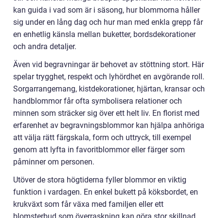
kan guida i vad som är i säsong, hur blommorna håller
sig under en lång dag och hur man med enkla grepp får
en enhetlig känsla mellan buketter, bordsdekorationer
och andra detaljer.
Även vid begravningar är behovet av stöttning stort. Här
spelar trygghet, respekt och lyhördhet en avgörande roll.
Sorgarrangemang, kistdekorationer, hjärtan, kransar och
handblommor får ofta symbolisera relationer och
minnen som sträcker sig över ett helt liv. En florist med
erfarenhet av begravningsblommor kan hjälpa anhöriga
att välja rätt färgskala, form och uttryck, till exempel
genom att lyfta in favoritblommor eller färger som
påminner om personen.
Utöver de stora högtiderna fyller blommor en viktig
funktion i vardagen. En enkel bukett på köksbordet, en
krukväxt som får växa med familjen eller ett
blomsterbud som överraskning kan göra stor skillnad.