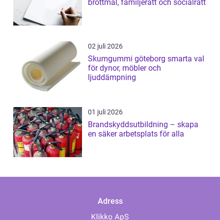
brottmål, familjerätt och socialrätt
02 juli 2026
Skumgummi göteborg smarta val
för dynor, möbler och
ljuddämpning
01 juli 2026
Brandskyddsutbildning – skapa
en säker arbetsplats för alla
Adress