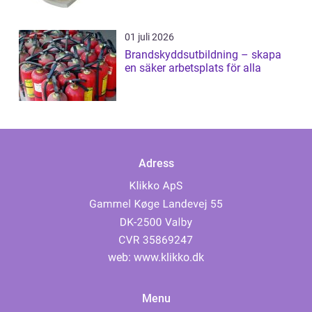
01 juli 2026
Brandskyddsutbildning – skapa
en säker arbetsplats för alla
Adress
web:
www.klikko.dk
Menu