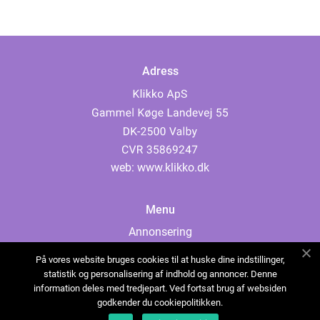
Adress
web:
www.klikko.dk
Menu
Annonsering
Om oss
På vores website bruges cookies til at huske dine indstillinger,
Cookies
statistik og personalisering af indhold og annoncer. Denne
information deles med tredjepart. Ved fortsat brug af websiden
Kontakta oss
godkender du cookiepolitikken.
Sitemap