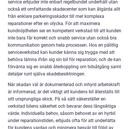
service erbjuder inte enbart regelbundet underhåll utan
också ett omfattande skadecenter som kan åtgärda allt
från enklare parkeringsskador till mer komplexa
reparationer efter en olycka. För att maximera
kundnöjdheten ser en kompetent verkstad till att kunden
inte bara får korrekt och snabb service utan också bra
kommunikation genom hela processen. Hos en pålitlig
serviceverkstad kan kunder känna sig trygga med att
behöva lämna ifrån sig sin bil för reparation, och de kan
förvänta sig en snabb återkoppling om tidsåtgång samt
detaljer runt själva skadebesiktningen.
När skadan väl är dokumenterad och inhyrd arbetskraft
är informerad, är det viktigt att kundens bil återställs till
sitt ursprungliga skick. På så sätt säkerställer en
verkstad bilens säkerhet och bevarar dess långsiktiga
värde. Individuella behov, såsom behovet av en hyrbil
under reparationstiden, erbjuds ofta för att underlätta
för kundens vardag och minimera besvär till följd av