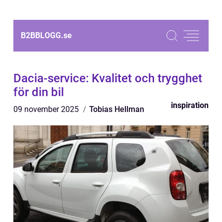
B2BBLOGG.
se
Dacia-service: Kvalitet och trygghet
för din bil
inspiration
09 november 2025
Tobias Hellman