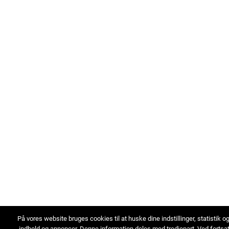
På vores website bruges cookies til at huske dine indstillinger, statistik o
indhold og annoncer. Denne information deles med tredjepart. Ved fortsa