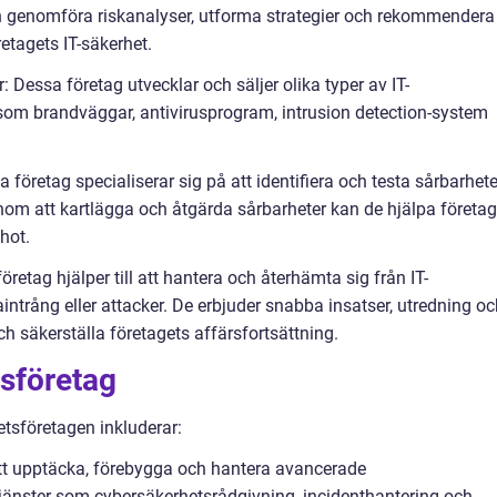
n genomföra riskanalyser, utforma strategier och rekommendera
retagets IT-säkerhet.
 Dessa företag utvecklar och säljer olika typer av IT-
som brandväggar, antivirusprogram, intrusion detection-system
företag specialiserar sig på att identifiera och testa sårbarhete
nom att kartlägga och åtgärda sårbarheter kan de hjälpa företag
 hot.
retag hjälper till att hantera och återhämta sig från IT-
intrång eller attacker. De erbjuder snabba insatser, utredning o
h säkerställa företagets affärsfortsättning.
tsföretag
tsföretagen inkluderar:
att upptäcka, förebygga och hantera avancerade
tjänster som cybersäkerhetsrådgivning, incidenthantering och