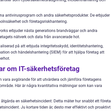
ina antivirusprogram och andra säkerhetsprodukter. De erbjuder
molnsäkerhet och företagsriskhantering.
tworks erbjuder nästa generations brandväggar och andra
retagets nätverk och data från avancerade hot.
aliserad på att erbjuda integritetsskydd, identitetshantering,
tion och händelshantering (SIEM) för att hjälpa företag att
erhot.
ar om IT-säkerhetsföretag
n vara avgörande för att utvärdera och jämföra företagens
ta område. Här är några kvantitativa mätningar som kan vara
 åtgärda en säkerhetsincident: Detta mäter hur snabbt ett föret
tsincident. Ju kortare tiden är, desto mer effektivt och proaktivt