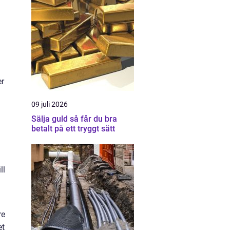
er
09 juli 2026
Sälja guld så får du bra
betalt på ett tryggt sätt
ll
re
et