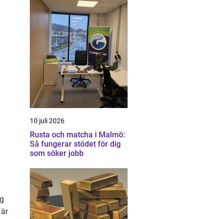
10 juli 2026
Rusta och matcha i Malmö:
Så fungerar stödet för dig
som söker jobb
ag
 är