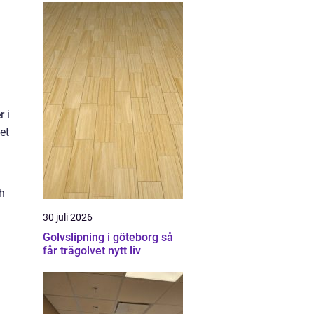
r i
et
ch
30 juli 2026
Golvslipning i göteborg så
får trägolvet nytt liv