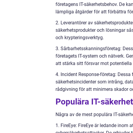
företagens IT-säkerhetsbehov. De ka
lämpliga åtgärder för att förbättra fö
2. Leverantörer av säkerhetsprodukter:
säkerhetsprodukter och lösningar så
och krypteringsverktyg.
3. Sårbarhetsskanningsföretag: Dessa 
företagets IT-system och nätverk. Ge
att stärka sitt försvar mot potentiella
4. Incident Response-företag: Dessa fö
säkerhetsincidenter som intrång, data
rådgivning för att minimera skador oc
Populära IT-säkerhe
Några av de mest populära IT-säkerhe
1. FireEye: FireEye är ledande inom 
cybersäkerhetsattacker. De erbjuder 