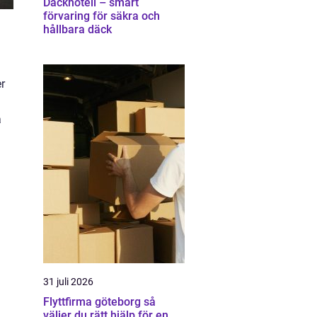
Däckhotell – smart
förvaring för säkra och
hållbara däck
r
a
31 juli 2026
Flyttfirma göteborg så
väljer du rätt hjälp för en