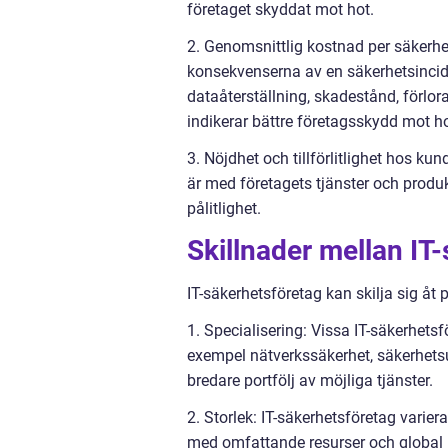
företaget skyddat mot hot.
2. Genomsnittlig kostnad per säkerh
konsekvenserna av en säkerhetsincide
dataåterställning, skadestånd, förlor
indikerar bättre företagsskydd mot ho
3. Nöjdhet och tillförlitlighet hos k
är med företagets tjänster och produk
pålitlighet.
Skillnader mellan IT
IT-säkerhetsföretag kan skilja sig åt p
1. Specialisering: Vissa IT-säkerhetsf
exempel nätverkssäkerhet, säkerhetsu
bredare portfölj av möjliga tjänster.
2. Storlek: IT-säkerhetsföretag variera
med omfattande resurser och global r