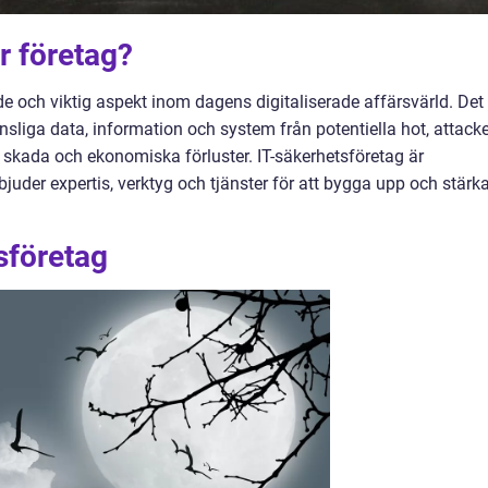
r företag?
de och viktig aspekt inom dagens digitaliserade affärsvärld. Det
sliga data, information och system från potentiella hot, attacke
g skada och ekonomiska förluster. IT-säkerhetsföretag är
juder expertis, verktyg och tjänster för att bygga upp och stärk
sföretag