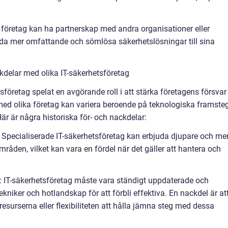
a företag kan ha partnerskap med andra organisationer eller
juda mer omfattande och sömlösa säkerhetslösningar till sina
kdelar med olika IT-säkerhetsföretag
sföretag spelat en avgörande roll i att stärka företagens försvar
ed olika företag kan variera beroende på teknologiska framsteg
r är några historiska för- och nackdelar:
g: Specialiserade IT-säkerhetsföretag kan erbjuda djupare och me
mråden, vilket kan vara en fördel när det gäller att hantera och
k: IT-säkerhetsföretag måste vara ständigt uppdaterade och
ekniker och hotlandskap för att förbli effektiva. En nackdel är at
resurserna eller flexibiliteten att hålla jämna steg med dessa