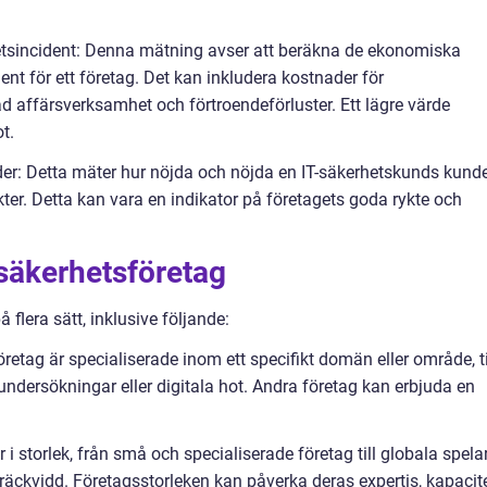
etsincident: Denna mätning avser att beräkna de ekonomiska
nt för ett företag. Det kan inkludera kostnader för
ad affärsverksamhet och förtroendeförluster. Ett lägre värde
t.
under: Detta mäter hur nöjda och nöjda en IT-säkerhetskunds kund
ter. Detta kan vara en indikator på företagets goda rykte och
-säkerhetsföretag
å flera sätt, inklusive följande:
öretag är specialiserade inom ett specifikt domän eller område, ti
ndersökningar eller digitala hot. Andra företag kan erbjuda en
r i storlek, från små och specialiserade företag till globala spela
äckvidd. Företagsstorleken kan påverka deras expertis, kapacit