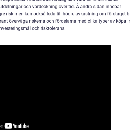
 utdelningar och värdeökning över tid. Å andra sidan innebär
gre risk men kan också leda till högre avkastning om företaget bl
grant överväga riskerna och fördelarna med olika typer av köpa i
 investeringsmål och risktolerans.