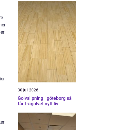
re
ner
per
ier
30 juli 2026
Golvslipning i göteborg så
får trägolvet nytt liv
ter