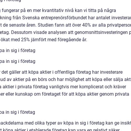
ag fungerar på en mer kvantitativ nivå kan vi titta på några
sökning från Svenska entreprenörsförbundet har antalet investera
gt de senaste åren. Studien fann att över 40% av alla privatperso
 företag. Dessutom visade analysen att genomsnittsinvesteringen 
ar ökat med 25% jämfört med föregående år.
a in sig i företag
a in sig i företag
det gäller att köpa aktier i offentliga företag har investerare
bud av aktier på en börs och har möjlighet att köpa eller sälja akt
 aktier i privata företag vanligtvis mer komplicerat och kräver
ner eller kunskap om företaget för att köpa aktier genom privata
a in sig i företag
ckdelarna med olika typer av köpa in sig i företag kan ge insik
tt köpa aktier i etablerade företag kan vara en relativt säker