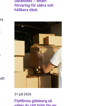
Däckhotell – smart
förvaring för säkra och
hållbara däck
era
t
s
ett
31 juli 2026
Flyttfirma göteborg så
väljer du rätt hjälp för en