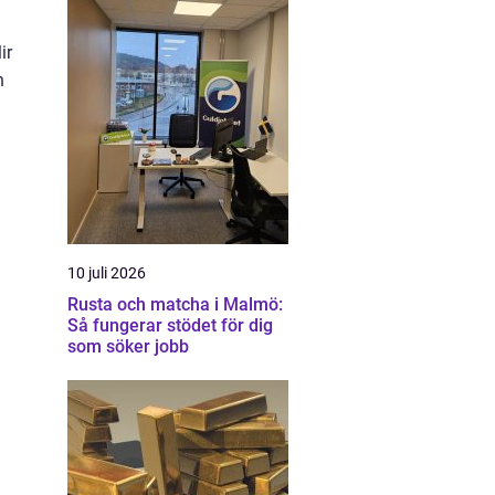
ir
n
10 juli 2026
Rusta och matcha i Malmö:
Så fungerar stödet för dig
som söker jobb