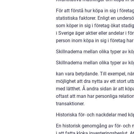
För att förstå hur köpa in sig i föret
statistiska faktorer. Enligt en under
som köper in sig i företag ökat stadi
i Sverige äger aktier eller andelar i
person inom köpa in sig i företag h
Skillnaderna mellan olika typer av köp
Skillnaderna mellan olika typer av köp
kan vara betydande. Till exempel, när 
möjlighet att dra nytta av ett stort ut
med lätthet. Å andra sidan är att köpa
oftast att man har personliga relatio
transaktioner.
Historiska för- och nackdelar med köp
En historisk genomgång av för- och na
i att fatta kloka investeringsbeslut. A