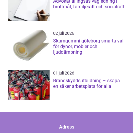
Advokat allingsås vägledning i
brottmål, familjerätt och socialrätt
02 juli 2026
Skumgummi göteborg smarta val
för dynor, möbler och
ljuddämpning
01 juli 2026
Brandskyddsutbildning – skapa
en säker arbetsplats för alla
Adress