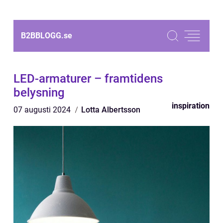
B2BBLOGG.
se
LED-armaturer – framtidens
belysning
inspiration
07 augusti 2024
Lotta Albertsson