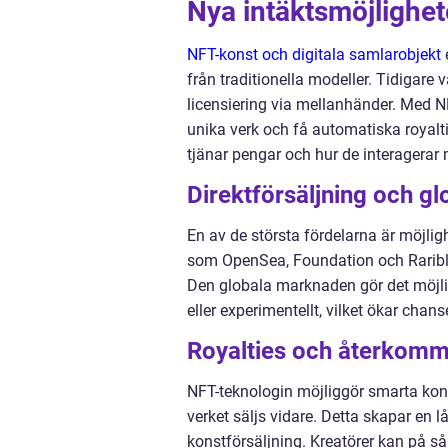
Nya intäktsmöjlighete
NFT-konst och digitala samlarobjekt
e
från traditionella modeller. Tidigare v
licensiering via mellanhänder. Med NF
unika verk och få automatiska royalti
tjänar pengar och hur de interagerar 
Direktförsäljning och g
En av de största fördelarna är möjlig
som OpenSea, Foundation och Rarible 
Den globala marknaden gör det möjlig
eller experimentellt, vilket ökar chan
Royalties och återkomm
NFT-teknologin möjliggör smarta kont
verket säljs vidare. Detta skapar en l
konstförsäljning. Kreatörer kan på så 