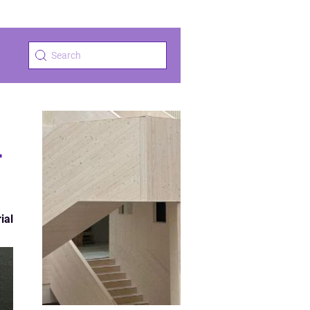
r
ial