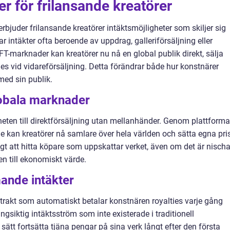
r för frilansande kreatörer
rbjuder frilansande kreatörer intäktsmöjligheter som skiljer sig
ar intäkter ofta beroende av uppdrag, galleriförsäljning eller
T-marknader kan kreatörer nu nå en global publik direkt, sälja
es vid vidareförsäljning. Detta förändrar både hur konstnärer
med sin publik.
lobala marknader
heten till direktförsäljning utan mellanhänder. Genom plattforma
kan kreatörer nå samlare över hela världen och sätta egna pris
t att hitta köpare som uppskattar verket, även om det är nischa
sen till ekonomiskt värde.
ande intäkter
rakt som automatiskt betalar konstnären royalties varje gång
ångsiktig intäktsström som inte existerade i traditionell
sätt fortsätta tjäna pengar på sina verk långt efter den första