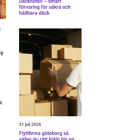
Däckhotell – smart
förvaring för säkra och
hållbara däck
t
ng
ik
31 juli 2026
Flyttfirma göteborg så
väljer du rätt hjälp för en