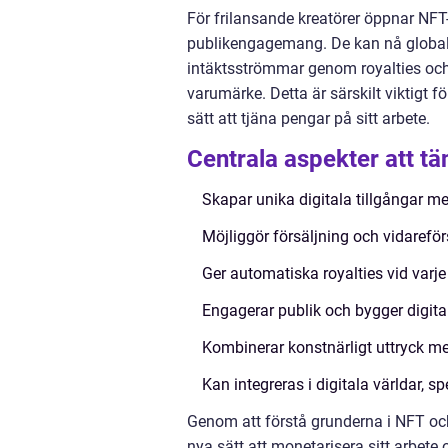
För frilansande kreatörer öppnar NFT-
publikengagemang. De kan nå globa
intäktsströmmar genom royalties och
varumärke. Detta är särskilt viktigt f
sätt att tjäna pengar på sitt arbete.
Centrala aspekter att tä
Skapar unika digitala tillgångar me
Möjliggör försäljning och vidareför
Ger automatiska royalties vid varje
Engagerar publik och bygger digita
Kombinerar konstnärligt uttryck m
Kan integreras i digitala världar, 
Genom att förstå grunderna i NFT och
nya sätt att monetarisera sitt arbete