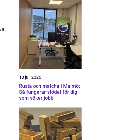
iva
10 juli 2026
Rusta och matcha i Malmö:
Så fungerar stödet för dig
som söker jobb