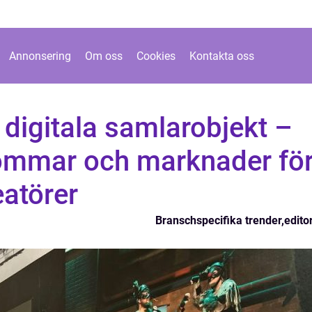
Annonsering
Om oss
Cookies
Kontakta oss
digitala samlarobjekt –
römmar och marknader fö
eatörer
Branschspecifika trender
,
editor