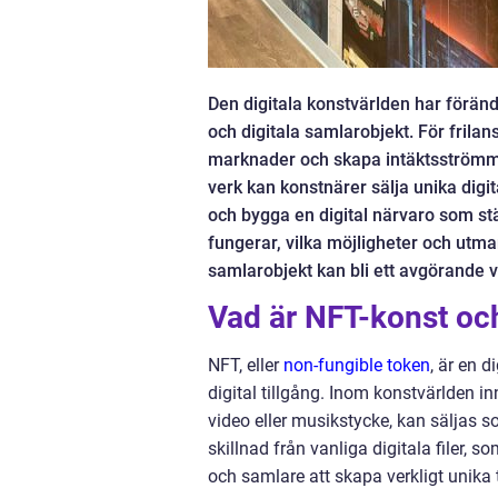
Den digitala konstvärlden har förä
och digitala samlarobjekt. För frila
marknader och skapa intäktsströmmar
verk kan konstnärer sälja unika digita
och bygga en digital närvaro som s
fungerar, vilka möjligheter och utma
samlarobjekt kan bli ett avgörande 
Vad är NFT-konst och
NFT, eller
non-fungible token
, är en d
digital tillgång. Inom konstvärlden inn
video eller musikstycke, kan säljas s
skillnad från vanliga digitala filer, 
och samlare att skapa verkligt unika