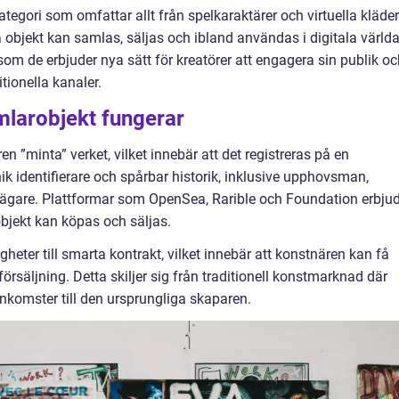
ategori som omfattar allt från spelkaraktärer och virtuella kläder
sa objekt kan samlas, säljas och ibland användas i digitala världa
ersom de erbjuder nya sätt för kreatörer att engagera sin publik o
tionella kanaler.
mlarobjekt fungerar
n ”minta” verket, vilket innebär att det registreras på en
nik identifierare och spårbar historik, inklusive upphovsman,
 ägare. Plattformar som OpenSea, Rarible och Foundation erbju
bjekt kan köpas och säljas.
heter till smarta kontrakt, vilket innebär att konstnären kan få
försäljning. Detta skiljer sig från traditionell konstmarknad där
 inkomster till den ursprungliga skaparen.