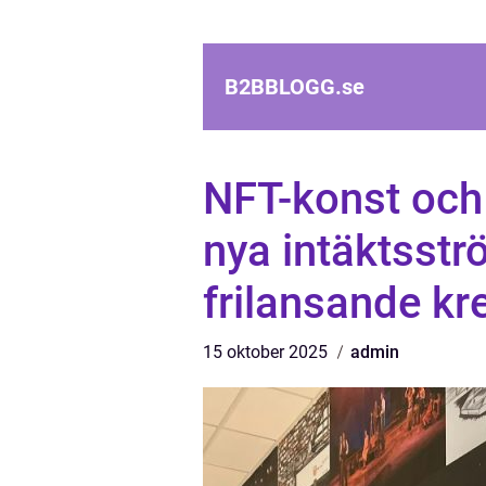
B2BBLOGG.
se
NFT-konst och 
nya intäktsst
frilansande kr
15 oktober 2025
admin