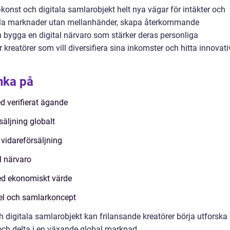
konst och digitala samlarobjekt helt nya vägar för intäkter och
la marknader utan mellanhänder, skapa återkommande
 bygga en digital närvaro som stärker deras personliga
ör kreatörer som vill diversifiera sina inkomster och hitta innovat
nka på
d verifierat ägande
säljning globalt
 vidareförsäljning
l närvaro
ed ekonomiskt värde
spel och samlarkoncept
 digitala samlarobjekt kan frilansande kreatörer börja utforska
 och delta i en växande global marknad.