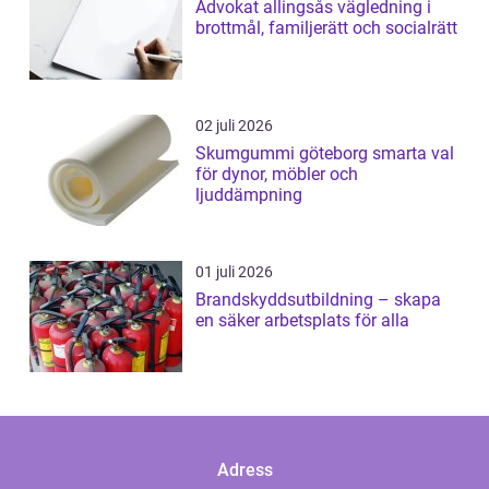
Advokat allingsås vägledning i
brottmål, familjerätt och socialrätt
02 juli 2026
Skumgummi göteborg smarta val
för dynor, möbler och
ljuddämpning
01 juli 2026
Brandskyddsutbildning – skapa
en säker arbetsplats för alla
Adress