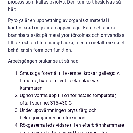
process som kallas pyrolys. Den kan kort beskrivas så
här:
Pyrolys är en upphettning av organiskt material i
kontrollerad miljö, utan öppen låga. Färg och andra
brännbara skikt på metallytor förkolnas och omvandlas
till rök och en liten mängd aska, medan metallföremålet
behåller sin form och funktion.
Arbetsgången brukar se ut så här:
Smutsiga föremål till exempel krokar, gallergolv,
hängare, fixturer eller bildelar placeras i
kammaren.
Ugnen värms upp till en förinställd temperatur,
ofta i spannet 315-430 C.
Under uppvärmningen bryts färg och
beläggningar ner och förkolnas.
Rökgaserna leds vidare till en efterbrännkammare
där gaserna förbränns vid hög temperatur.