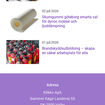
02 juli 2026
Skumgummi göteborg smarta val
för dynor, möbler och
ljuddämpning
01 juli 2026
Brandskyddsutbildning – skapa
en säker arbetsplats för alla
Adress