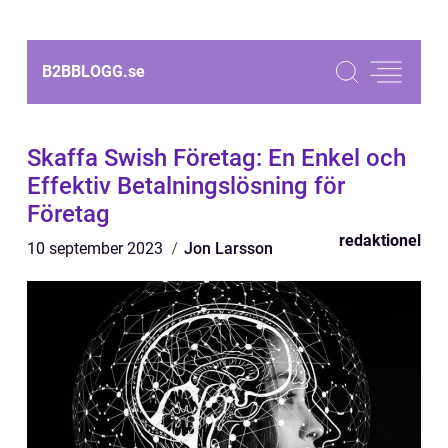
B2BBLOGG.
se
Skaffa Swish Företag: En Enkel och
Effektiv Betalningslösning för
Företag
redaktionel
10 september 2023
Jon Larsson