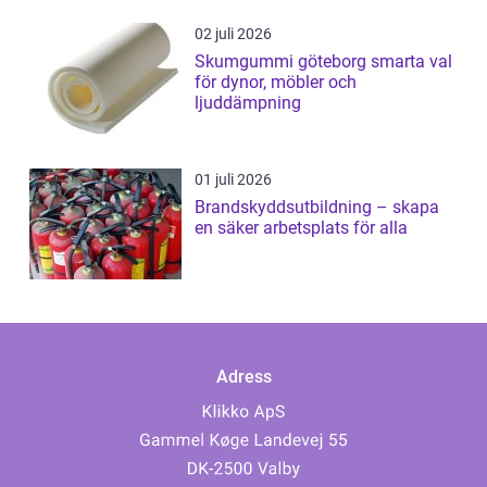
02 juli 2026
Skumgummi göteborg smarta val
för dynor, möbler och
ljuddämpning
01 juli 2026
Brandskyddsutbildning – skapa
en säker arbetsplats för alla
Adress