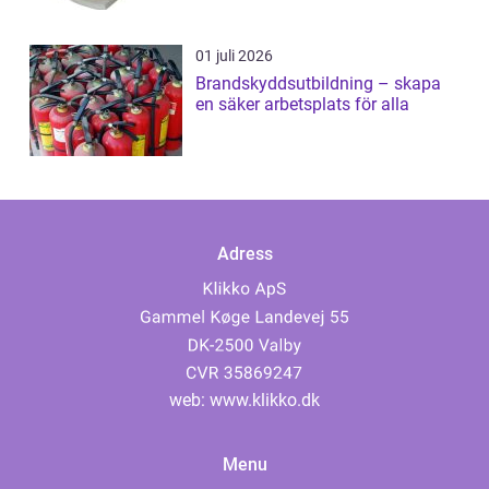
01 juli 2026
Brandskyddsutbildning – skapa
en säker arbetsplats för alla
Adress
web:
www.klikko.dk
Menu