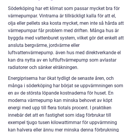
Söderköping har ett klimat som passar mycket bra för
värmepumpar. Vintrarna är tillräckligt kalla för att el,
olja eller pellets ska kosta mycket, men inte så hårda att
värmepumpar får problem med driften. Många hus är
byggda med vattenburet system, vilket gör det enkelt att
ansluta bergvärme, jordvärme eller
luftvattenvärmepump. även hus med direktverkande el
kan dra nytta av en luftluftvärmepump som avlastar
radiatorer och sänker elräkningen.
Energipriserna har ökat tydligt de senaste åren, och
många i söderköping har börjat se uppvärmningen som
en av de största löpande kostnaderna för huset. En
moderna värmepump kan minska behovet av köpt
energi med upp till flera tiotals procent. I praktiken
innebär det att en fastighet som idag förbrukar till
exempel tjugo tusen kilowattimmar för uppvärmning
kan halvera eller ännu mer minska denna förbrukning