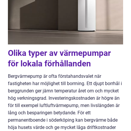
Olika typer av värmepumpar
för lokala förhållanden
Bergvärmepump är ofta förstahandsvalet när
fastigheten har möjlighet till borrning. Ett djupt borrhål i
berggrunden ger jämn temperatur året om och mycket
hög verkningsgrad. Investeringskostnaden är högre än
för till exempel luftluftvärmepump, men livslängden är
lång och besparingen betydande. För ett
permanentboende i söderköping kan bergvärme både
höja husets värde och ge mycket låga driftkostnader