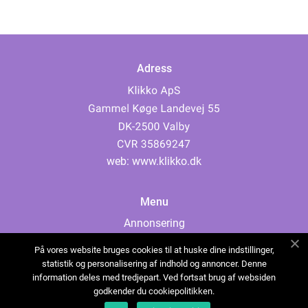
Adress
web:
www.klikko.dk
Menu
Annonsering
Om oss
På vores website bruges cookies til at huske dine indstillinger,
Cookies
statistik og personalisering af indhold og annoncer. Denne
information deles med tredjepart. Ved fortsat brug af websiden
Kontakta oss
godkender du cookiepolitikken.
Sitemap