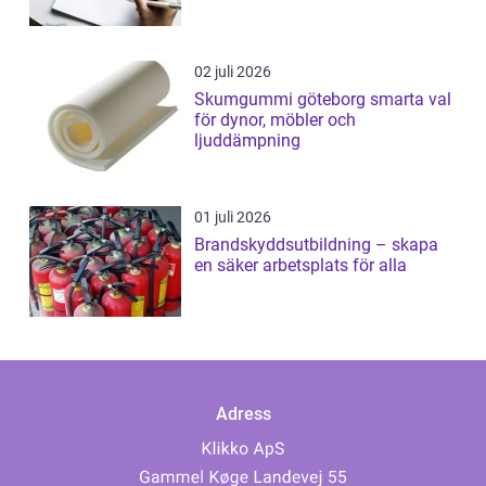
02 juli 2026
Skumgummi göteborg smarta val
för dynor, möbler och
ljuddämpning
01 juli 2026
Brandskyddsutbildning – skapa
en säker arbetsplats för alla
Adress