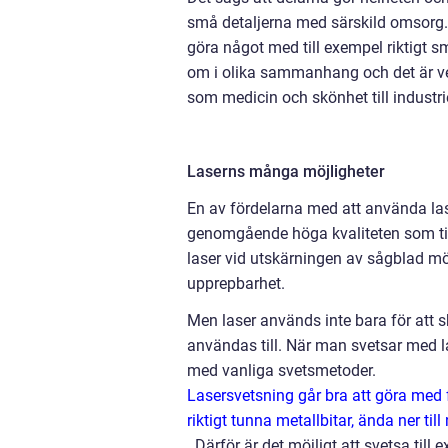
små detaljerna med särskild omsorg. 
göra något med till exempel riktigt s
om i olika sammanhang och det är v
som medicin och skönhet till industriel
Laserns många möjligheter
En av fördelarna med att använda las
genomgående höga kvaliteten som till
laser vid utskärningen av sågblad mö
upprepbarhet.
Men laser används inte bara för att 
användas till. När man svetsar med las
med vanliga svetsmetoder.
Lasersvetsning går bra att göra med fl
riktigt tunna metallbitar, ända ner ti
.
Därför är det möjligt att svetsa till