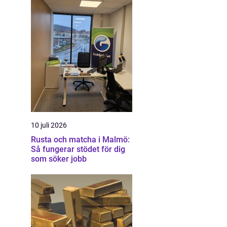
10 juli 2026
Rusta och matcha i Malmö:
Så fungerar stödet för dig
som söker jobb