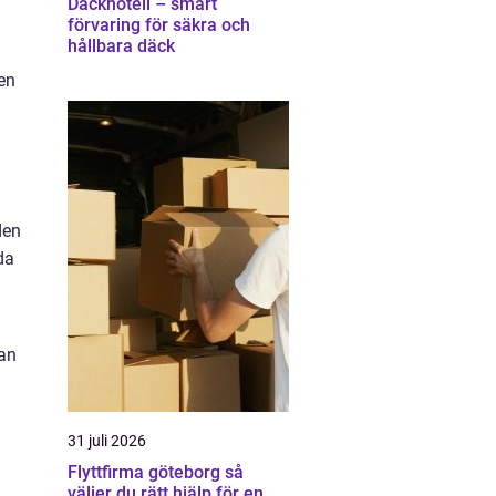
Däckhotell – smart
förvaring för säkra och
hållbara däck
en
den
da
kan
31 juli 2026
Flyttfirma göteborg så
väljer du rätt hjälp för en