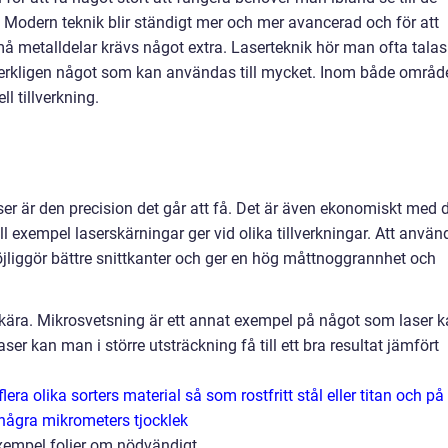
Modern teknik blir ständigt mer och mer avancerad och för att
må metalldelar krävs något extra. Laserteknik hör man ofta talas
erkligen något som kan användas till mycket. Inom både områd
l tillverkning.
er är den precision det går att få. Det är även ekonomiskt med 
 exempel laserskärningar ger vid olika tillverkningar. Att använ
jliggör bättre snittkanter och ger en hög måttnoggrannhet och
skära. Mikrosvetsning är ett annat exempel på något som laser 
er kan man i större utsträckning få till ett bra resultat jämfört
era olika sorters material så som rostfritt stål eller titan och på
ll några mikrometers tjocklek
 exempel folier om nödvändigt.