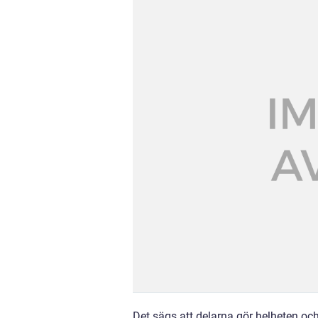
Det sägs att delarna gör helheten och 