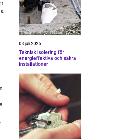
gt
is.
08 juli 2026
Teknisk isolering för
energieffektiva och säkra
installationer
en
mi
n