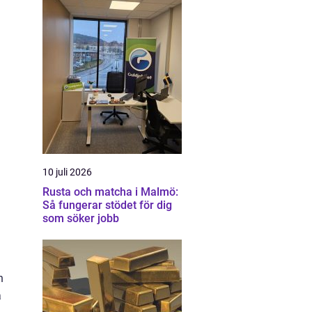
10 juli 2026
Rusta och matcha i Malmö:
Så fungerar stödet för dig
som söker jobb
n
å