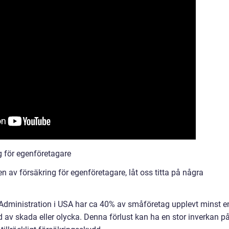
g för egenföretagare
n av försäkring för egenföretagare, låt oss titta på några
 Administration i USA har ca 40% av småföretag upplevt minst e
jd av skada eller olycka. Denna förlust kan ha en stor inverkan p