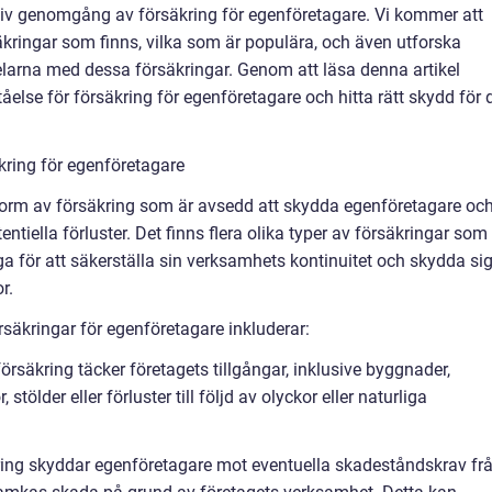
tiv genomgång av försäkring för egenföretagare. Vi kommer att
rsäkringar som finns, vilka som är populära, och även utforska
delarna med dessa försäkringar. Genom att läsa denna artikel
else för försäkring för egenföretagare och hitta rätt skydd för d
kring för egenföretagare
 form av försäkring som är avsedd att skydda egenföretagare oc
entiella förluster. Det finns flera olika typer av försäkringar som
ga för att säkerställa sin verksamhets kontinuitet och skydda si
r.
säkringar för egenföretagare inkluderar:
örsäkring täcker företagets tillgångar, inklusive byggnader,
stölder eller förluster till följd av olyckor eller naturliga
ring skyddar egenföretagare mot eventuella skadeståndskrav fr