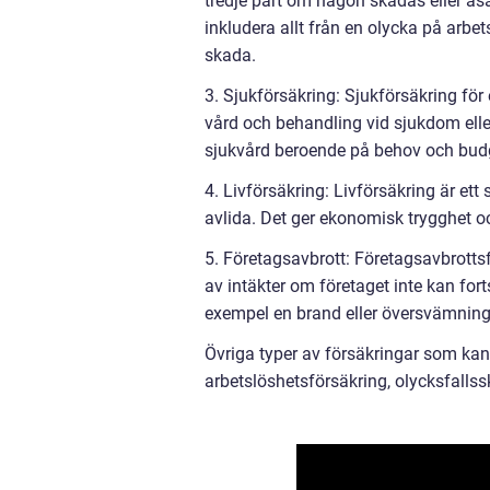
tredje part om någon skadas eller å
inkludera allt från en olycka på arbe
skada.
3. Sjukförsäkring: Sjukförsäkring för e
vård och behandling vid sjukdom eller
sjukvård beroende på behov och bud
4. Livförsäkring: Livförsäkring är ett
avlida. Det ger ekonomisk trygghet och
5. Företagsavbrott: Företagsavbrotts
av intäkter om företaget inte kan for
exempel en brand eller översvämning
Övriga typer av försäkringar som kan
arbetslöshetsförsäkring, olycksfalls