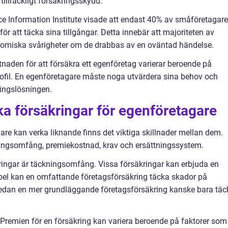
tillräckligt försäkringsskydd.
e Information Institute visade att endast 40% av småföretagare
för att täcka sina tillgångar. Detta innebär att majoriteten av
nomiska svårigheter om de drabbas av en oväntad händelse.
stnaden för att försäkra ett egenföretag varierar beroende på
profil. En egenföretagare måste noga utvärdera sina behov och
ringslösningen.
ika försäkringar för egenföretagare
gare kan verka liknande finns det viktiga skillnader mellan dem.
ningsomfång, premiekostnad, krav och ersättningssystem.
kringar är täckningsomfång. Vissa försäkringar kan erbjuda en
mpel kan en omfattande företagsförsäkring täcka skador på
medan en mer grundläggande företagsförsäkring kanske bara täc
Premien för en försäkring kan variera beroende på faktorer som