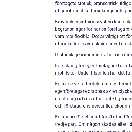
företagets storlek, branschrisk, tidig
att jämföra olika försäkringsbolag och
Krav och ersättningssystem kan också
begränsningar för när en företagare
vara mer flexibla. Det är viktigt att fö
oförutsedda överraskningar vid en s
Historisk genomgång av för- och nac
Försäkring för egenföretagare har utv
mot risker. Under historien har det f
En av de stora fördelarna med försäk
egenföretagare drabbas av en olycka 
ersättning och eventuell rättslig för
och företagarens personliga ekonomi
En annan fördel är att försäkring fö
tredje part. Om någon skadas eller l
ansvarsförsäkring täcka eventuella s