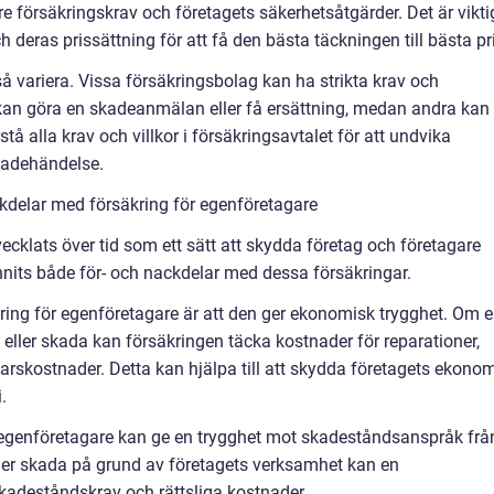
are försäkringskrav och företagets säkerhetsåtgärder. Det är vikti
 deras prissättning för att få den bästa täckningen till bästa pr
 variera. Vissa försäkringsbolag kan ha strikta krav och
 kan göra en skadeanmälan eller få ersättning, medan andra kan
rstå alla krav och villkor i försäkringsavtalet för att undvika
kadehändelse.
kdelar med försäkring för egenföretagare
ecklats över tid som ett sätt att skydda företag och företagare
unnits både för- och nackdelar med dessa försäkringar.
ring för egenföretagare är att den ger ekonomisk trygghet. Om 
eller skada kan försäkringen täcka kostnader för reparationer,
svarskostnader. Detta kan hjälpa till att skydda företagets ekono
.
r egenföretagare kan ge en trygghet mot skadeståndsanspråk frå
ider skada på grund av företagets verksamhet kan en
kadeståndskrav och rättsliga kostnader.