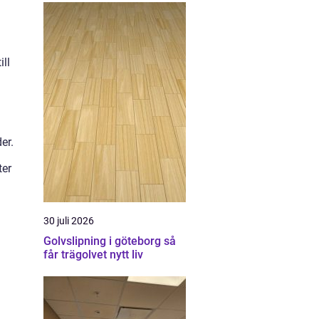
ill
er.
ter
30 juli 2026
Golvslipning i göteborg så
får trägolvet nytt liv