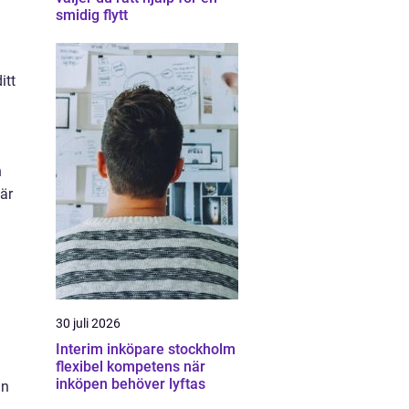
smidig flytt
itt
h
 är
g
30 juli 2026
Interim inköpare stockholm
flexibel kompetens när
inköpen behöver lyftas
ån