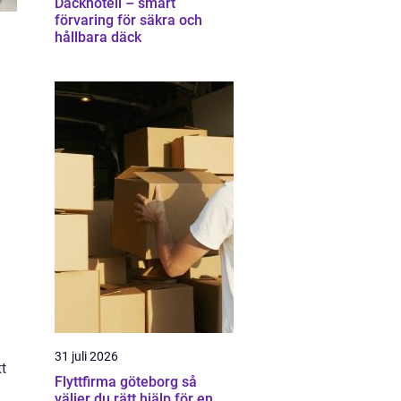
Däckhotell – smart
förvaring för säkra och
hållbara däck
31 juli 2026
tt
Flyttfirma göteborg så
väljer du rätt hjälp för en