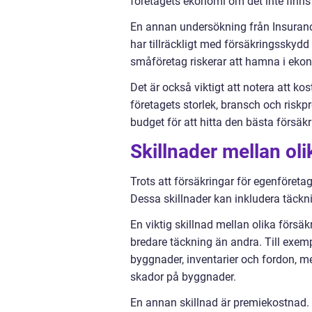
företagets ekonomi om det inte finns 
En annan undersökning från Insuranc
har tillräckligt med försäkringsskydd 
småföretag riskerar att hamna i eko
Det är också viktigt att notera att ko
företagets storlek, bransch och risk
budget för att hitta den bästa försäk
Skillnader mellan ol
Trots att försäkringar för egenföreta
Dessa skillnader kan inkludera täck
En viktig skillnad mellan olika försä
bredare täckning än andra. Till exe
byggnader, inventarier och fordon, 
skador på byggnader.
En annan skillnad är premiekostnad. 