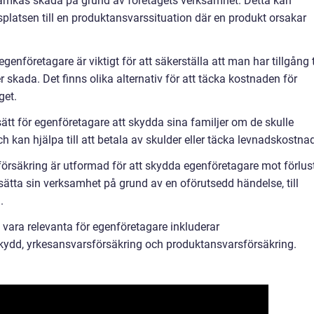
samkas skada på grund av företagets verksamhet. Detta kan
tsplatsen till en produktansvarssituation där en produkt orsakar
genföretagare är viktigt för att säkerställa att man har tillgång t
 skada. Det finns olika alternativ för att täcka kostnaden för
get.
 sätt för egenföretagare att skydda sina familjer om de skulle
 kan hjälpa till att betala av skulder eller täcka levnadskostnad
försäkring är utformad för att skydda egenföretagare mot förlus
tsätta sin verksamhet på grund av en oförutsedd händelse, till
.
 vara relevanta för egenföretagare inkluderar
skydd, yrkesansvarsförsäkring och produktansvarsförsäkring.